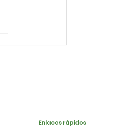
RESAMOS NUESTRO
AL DESACUERDO CON
 AUTORIDADES DE LA
VERSIDAD
IONALDIEGO QUISPE
O
Enlaces rápidos