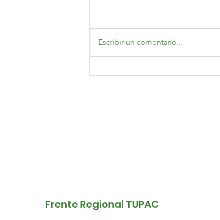
Escribir un comentario...
Avanza el proceso de
actualización del
símbolo del Frente
Regional Túpac
Frente Regional TUPAC