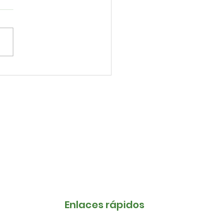
RESAMOS NUESTRO
AL DESACUERDO CON
 AUTORIDADES DE LA
VERSIDAD
IONALDIEGO QUISPE
O
Enlaces rápidos