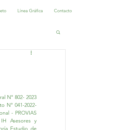
meto
Línea Gráfica
Contacto
al N° 802- 2023 
to N° 041-2022-
onal - PROVIAS 
H Asesores y 
ría Estudio de 