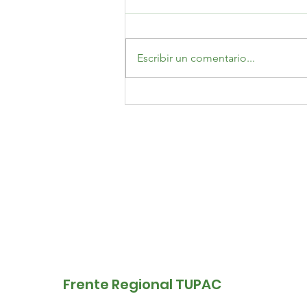
Escribir un comentario...
Avanza el proceso de
actualización del
símbolo del Frente
Regional Túpac
Frente Regional TUPAC