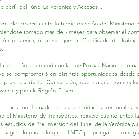
de perfil del Túnel La Verónica y Accesos". 
oz de protesta ante la tardía reacción del Ministerio d
iéndose tomado más de 9 meses para observar el contra
ación posterior, observar que un Certificado de Trabaj
o. 
la atención la lentitud con la que Provias Nacional toma 
ivo se comprometió en distintas oportunidades desde el
a provincia de La Convención, que tratarían con celer
rovincia y para la Región Cusco. 
cemos un llamado a las autoridades regionales y p
e el Ministerio de Transportes, reinicie cuanto antes la
los estudios de Pre Inversión del Túnel de la Verónica pu
, exigiendo para ello que, el MTC proponga un cronogra