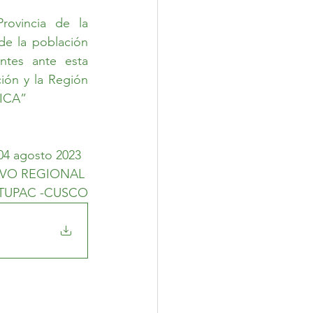
vincia de la 
e la población 
tes ante esta 
ón y la Región 
ICA” 
04 agosto 2023  
VO REGIONAL 
TUPAC -CUSCO